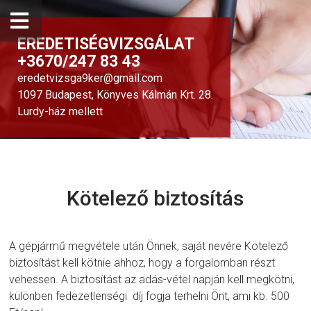
EREDETISÉGVIZSGÁLAT
+3670/247 83 43
eredetvizsga9ker@gmail.com
1097 Budapest, Könyves Kálmán Krt. 28.
Lurdy-ház mellett
Kötelező biztosítás
A gépjármű megvétele után Önnek, saját nevére Kötelező
biztosítást kell kötnie ahhoz, hogy a forgalomban részt
vehessen. A biztosítást az adás-vétel napján kell megkötni,
különben fedezetlenségi díj fogja terhelni Önt, ami kb. 500