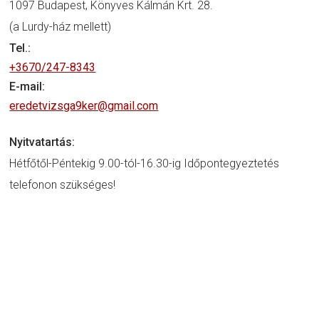
1097 Budapest, Könyves Kálmán Krt. 28.
(a Lurdy-ház mellett)
Tel.:
+3670/247-8343
E-mail:
eredetvizsga9ker@gmail.com
Nyitvatartás:
Hétfőtől-Péntekig 9.00-tól-16.30-ig Időpontegyeztetés
telefonon szükséges!