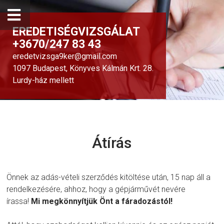
EREDETISÉGVIZSGÁLAT
+3670/247 83 43
eredetvizsga9ker@gmail.com
1097 Budapest, Könyves Kálmán Krt. 28.
Lurdy-ház mellett
Átírás
Önnek az adás-vételi szerződés kitöltése után, 15 nap áll a
rendelkezésére, ahhoz, hogy a gépjárművét nevére
írassa!
Mi megkönnyítjük Önt a fáradozástól!