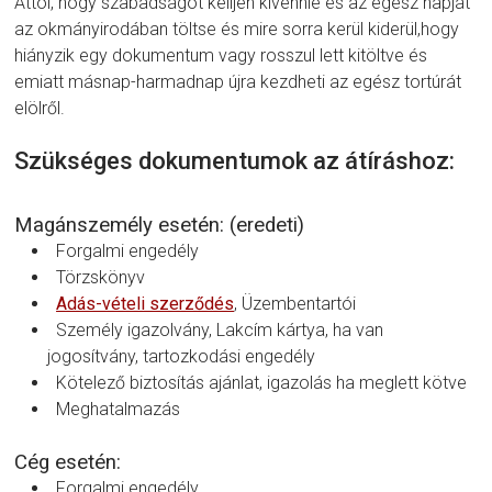
Attól, hogy szabadságot kelljen kívennie és az egész napját
az okmányirodában töltse és mire sorra kerül kiderül,hogy
hiányzik egy dokumentum vagy rosszul lett kitöltve és
emiatt másnap-harmadnap újra kezdheti az egész tortúrát
elölről.
Szükséges dokumentumok az átíráshoz:
Magánszemély esetén: (eredeti)
Forgalmi engedély
Törzskönyv
Adás-vételi szerződés
, Üzembentartói
Személy igazolvány, Lakcím kártya, ha van
jogosítvány, tartozkodási engedély
Kötelező biztosítás ajánlat, igazolás ha meglett kötve
Meghatalmazás
Cég esetén:
Forgalmi engedély